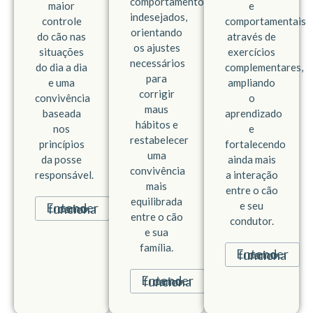
comportamentos
maior
e
indesejados,
controle
comportamentais
orientando
do cão nas
através de
os ajustes
situações
exercícios
necessários
do dia a dia
complementares,
para
e uma
ampliando
corrigir
convivência
o
maus
baseada
aprendizado
hábitos e
nos
e
restabelecer
princípios
fortalecendo
uma
da posse
ainda mais
convivência
responsável.
a interação
mais
entre o cão
equilibrada
e seu
Entender como funciona
entre o cão
condutor.
e sua
família.
Entender como funciona
Entender como funciona