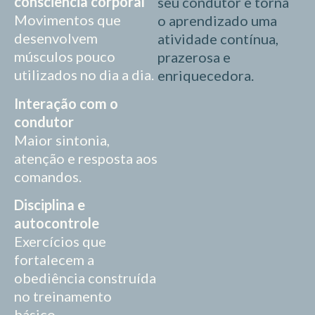
consciência corporal
seu condutor e torna
Movimentos que
o aprendizado uma
desenvolvem
atividade contínua,
músculos pouco
prazerosa e
utilizados no dia a dia.
enriquecedora.
Interação com o
condutor
Maior sintonia,
atenção e resposta aos
comandos.
Disciplina e
autocontrole
Exercícios que
fortalecem a
obediência construída
no treinamento
básico.