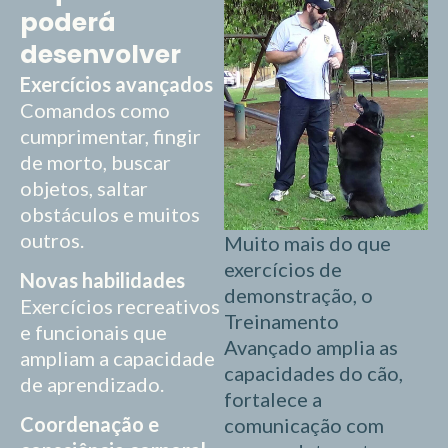
poderá
desenvolver
Exercícios avançados
Comandos como
cumprimentar, fingir
de morto, buscar
objetos, saltar
obstáculos e muitos
outros.
Muito mais do que
exercícios de
Novas habilidades
demonstração, o
Exercícios recreativos
Treinamento
e funcionais que
Avançado amplia as
ampliam a capacidade
capacidades do cão,
de aprendizado.
fortalece a
Coordenação e
comunicação com