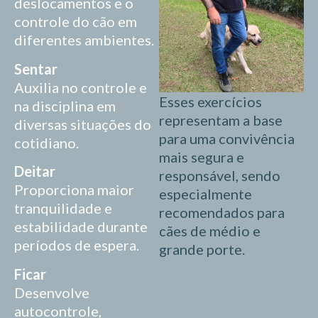
deslocamentos e o
controle do cão em
diferentes ambientes.
Sentar
Auxilia no controle e
Esses exercícios
na disciplina em
representam a base
diversas situações do
para uma convivência
cotidiano.
mais segura e
Deitar
responsável, sendo
Proporciona maior
especialmente
tranquilidade e
recomendados para
estabilidade durante
cães de médio e
períodos de espera.
grande porte.
Ficar
Desenvolve
autocontrole,